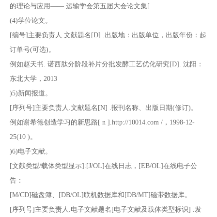
的理论与应用—— 运输学会第五届大会论文集[
(4)学位论文。
[编号]主要负责人.文献题名[D] .出版地：出版单位，出版年份：起
订单号(可选)。
例如赵天书. 诺西肽分阶段补片分批发酵工艺优化研究[D]. 沈阳：
东北大学，2013
)5)新闻报道。
[序列号]主要负责人.文献题名[N] .报刊名称、出版日期(修订)。
例如谢希德创造学习的新思路[ n ].http://10014.com /，1998-12-
25(10 )。
)6)电子文献。
[文献类型/载体类型显示]:[J/OL]在线日志，[EB/OL]在线电子公
告：
[M/CD]磁盘簿、[DB/OL]联机数据库和[DB/MT]磁带数据库。
[序列号]主要负责人.电子文献题名[电子文献及载体类型标识] .发