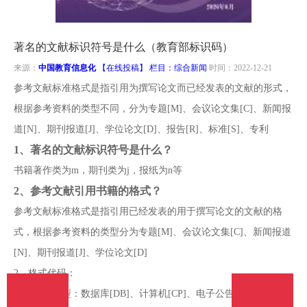
南
投
线
联
著名的文献标识符号是什么（教育部标识码）
稿
投
系
来源：
中国教育信息化
【在线投稿】 栏目：
综合新闻
时间：2022-12-21
参考文献标准格式是指引用为撰写论文而已经发表的文献的形式，
稿
我
根据参考资料的类型不同，分为专题[M]、会议论文集[C]、新闻报
道[N]、期刊报道[J]、学位论文[D]、报告[R]、标准[S]、专利
们
1、
著名的文献标识符号是什么？
书籍著作类为m，期刊类为j，报纸为n等
2、
参考文献引用书籍的格式？
参考文献标准格式是指引用已经发表的用于撰写论文的文献的格
式，根据参考资料的类型分为专题[M]、会议论文集[C]、新闻报道
[N]、期刊报道[J]、学位论文[D]
2、格式代码：
电子文档类型：数据库[DB]、计算机[CP]、电子公告[EB]。