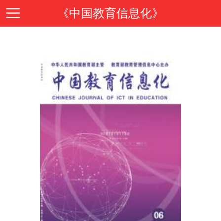
《中国教育信息化》
首
页
期
刊
期
导
刊
投
读
介
稿
邮
绍
指
箱
在