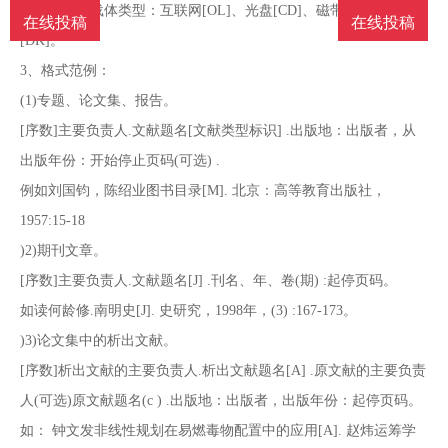
电子文档的载体类型：互联网[OL]、光盘[CD]、磁带[MT]、磁盘
在线投稿
在线投稿
[DK]。
3、格式范例：
(1)专题、论文集、报告。
[序数]主要负责人.文献题名[文献类型标识] .出版地：出版者，从
出版年份：开始停止页码(可选) .
例如刘国钧，陈绍业图书目录[M]. 北京：高等教育出版社，
1957:15-18
)2)期刊文章。
[序数]主要负责人.文献题名[J] .刊名、年、卷(期) :起停页码。
如读何龄修.南明史[J]. 史研究，1998年，(3) :167-173。
)3)论文集中的析出文献。
[序数]析出文献的主要负责人.析出文献题名[A] .原文献的主要负责
人(可选)原文献题名(c ) .出版地：出版者，出版年份：起停页码。
如： 钟文发非线性规划在易燃毒物配置中的应用[A]. 赵炜运筹学