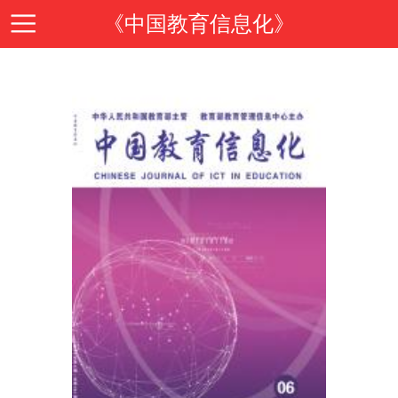
《中国教育信息化》
首
页
期
刊
期
导
刊
投
读
介
稿
邮
绍
指
箱
在