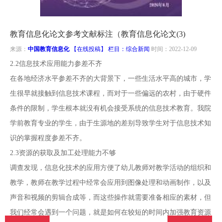
南
投
线
联
教育信息化论文参考文献标注（教育信息化论文(3)
稿
投
系
来源：
中国教育信息化
【在线投稿】 栏目：
综合新闻
时间：2022-12-09
2.2信息技术应用能力参差不齐
稿
我
在各地经济水平参差不齐的大背景下，一些生活水平高的城市，学
生很早就接触到信息技术课程，而对于一些偏远的农村，由于硬件
们
条件的限制，学生根本就没有机会接受系统的信息技术教育。我院
学前教育专业的学生，由于生源地的差别导致学生对于信息技术知
识的掌握程度参差不齐。
2.3资源的获取及加工处理能力不够
调查发现，信息化技术的应用方便了幼儿教师对教学活动的组织和
教学，教师在教学过程中经常会应用到图像处理和动画制作，以及
声音和视频的剪辑合成等，而这些操作就需要准备相应的素材，但
我们经常会遇到一个问题，就是如何在较短的时间内加强教育资源